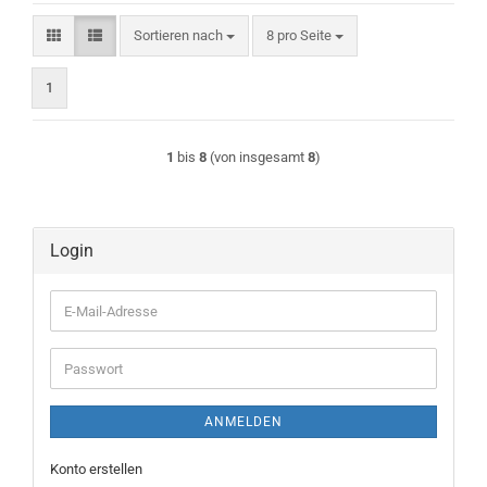
Sortieren nach
pro Seite
Sortieren nach
8 pro Seite
1
1
bis
8
(von insgesamt
8
)
Login
E-
Mail-
Adresse
Passwort
ANMELDEN
Konto erstellen