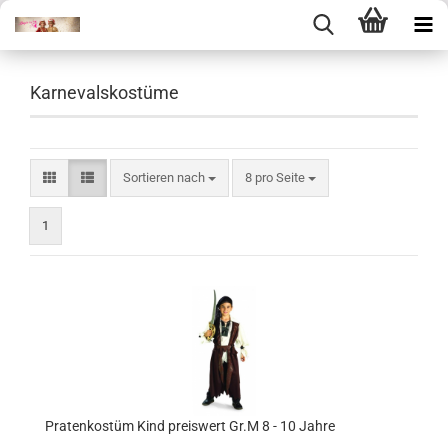
Karnevalskostüme
Sortieren nach
pro Seite
Sortieren nach
8 pro Seite
1
Pratenkostüm Kind preiswert Gr.M 8 - 10 Jahre