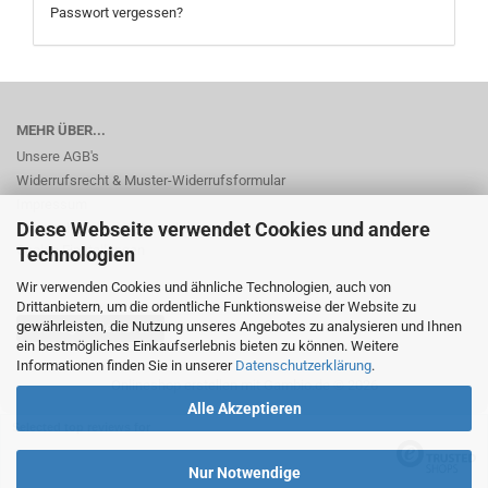
Passwort vergessen?
MEHR ÜBER...
Unsere AGB's
Widerrufsrecht & Muster-Widerrufsformular
Impressum
Diese Webseite verwendet Cookies und andere
Privatsphäre und Datenschutz
Cookie Einstellungen
Technologien
Wir verwenden Cookies und ähnliche Technologien, auch von
Drittanbietern, um die ordentliche Funktionsweise der Website zu
gewährleisten, die Nutzung unseres Angebotes zu analysieren und Ihnen
Vertrag widerrufen
ein bestmögliches Einkaufserlebnis bieten zu können. Weitere
Informationen finden Sie in unserer
Datenschutzerklärung
.
Onlineshop erstellen
mit Gambio.de © 2026
Alle Akzeptieren
Selected top reviews for
Nur Notwendige