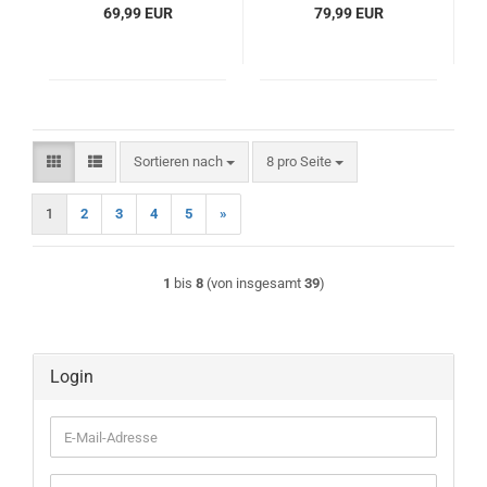
69,99 EUR
79,99 EUR
Sortieren nach
pro Seite
Sortieren nach
8 pro Seite
1
2
3
4
5
»
1
bis
8
(von insgesamt
39
)
Login
E-
Mail-
Adresse