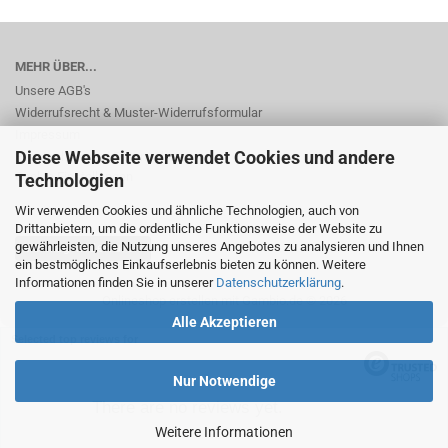
MEHR ÜBER...
Unsere AGB's
Widerrufsrecht & Muster-Widerrufsformular
Impressum
Diese Webseite verwendet Cookies und andere
Privatsphäre und Datenschutz
Cookie Einstellungen
Technologien
Wir verwenden Cookies und ähnliche Technologien, auch von
Drittanbietern, um die ordentliche Funktionsweise der Website zu
gewährleisten, die Nutzung unseres Angebotes zu analysieren und Ihnen
Vertrag widerrufen
ein bestmögliches Einkaufserlebnis bieten zu können. Weitere
Informationen finden Sie in unserer
Datenschutzerklärung
.
Onlineshop erstellen
mit Gambio.de © 2026
Alle Akzeptieren
Selected top reviews for
Nur Notwendige
There are no reviews yet.
Weitere Informationen