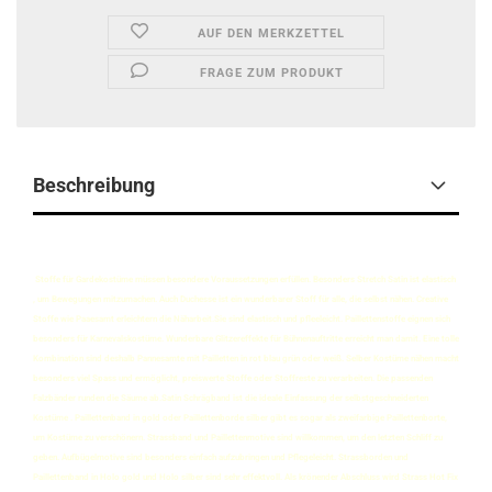
AUF DEN MERKZETTEL
FRAGE ZUM PRODUKT
Beschreibung
Stoffe für Gardekostüme müssen besondere Voraussetzungen erfüllen. Besonders Stretch Satin ist elastisch
, um Bewegungen mitzumachen. Auch Duchesse ist ein wunderbarer Stoff für alle, die selbst nähen. Creative
Stoffe wie Paaesamt erleichtern die Näharbeit.Sie sind elastisch und pfleeleicht. Paillettenstoffe eignen sich
besonders für Karnevalskostüme. Wunderbare Glitzereffekte für Bühnenauftritte erreicht man damit. Eine tolle
Kombination sind deshalb Pannesamte mit Pailletten in rot blau grün oder weiß. Selber Kostüme nähen macht
besonders viel Spass und ermöglicht, preiswerte Stoffe oder Stoffreste zu verarbeiten. Die passenden
Falzbänder runden die Säume ab.Satin Schrägband ist die ideale Einfassung der selbstgeschneiderten
Kostüme . Paillettenband in gold oder Paillettenborde silber gibt es sogar als zweifarbige Paillettenborte,
um Kostüme zu verschönern. Strassband und Paillettenmotive sind willkommen, um den letzten Schliff zu
geben. Aufbügelmotive sind besonders einfach aufzubringen und Pflegeleicht. Strassborden und
Paillettenband in Holo gold und Holo silber sind sehr effektvoll. Als krönender Abschluss wird Strass Hot Fix