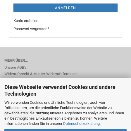
ANMELDEN
Konto erstellen
Passwort vergessen?
MEHR ÜBER...
Unsere AGB's
Widerrufsrecht & Muster-Widerrufsformular
Impressum
Diese Webseite verwendet Cookies und andere
Privatsphäre und Datenschutz
Cookie Einstellungen
Technologien
Wir verwenden Cookies und ähnliche Technologien, auch von
Drittanbietern, um die ordentliche Funktionsweise der Website zu
gewährleisten, die Nutzung unseres Angebotes zu analysieren und Ihnen
Vertrag widerrufen
ein bestmögliches Einkaufserlebnis bieten zu können. Weitere
Informationen finden Sie in unserer
Datenschutzerklärung
.
Onlineshop erstellen
mit Gambio.de © 2026