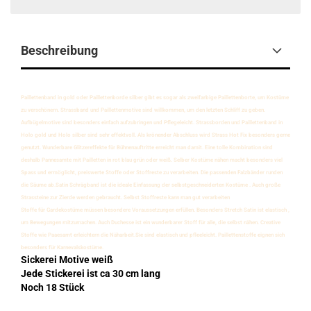
Beschreibung
Paillettenband in gold oder Paillettenborde silber gibt es sogar als zweifarbige Paillettenborte, um Kostüme
zu verschönern. Strassband und Paillettenmotive sind willkommen, um den letzten Schliff zu geben.
Aufbügelmotive sind besonders einfach aufzubringen und Pflegeleicht. Strassborden und Paillettenband in
Holo gold und Holo silber sind sehr effektvoll. Als krönender Abschluss wird Strass Hot Fix besonders gerne
genutzt. Wunderbare Glitzereffekte für Bühnenauftritte erreicht man damit. Eine tolle Kombination sind
deshalb Pannesamte mit Pailletten in rot blau grün oder weiß. Selber Kostüme nähen macht besonders viel
Spass und ermöglicht, preiswerte Stoffe oder Stoffreste zu verarbeiten. Die passenden Falzbänder runden
die Säume ab.Satin Schrägband ist die ideale Einfassung der selbstgeschneiderten Kostüme . Auch große
Strassteine zur Zierde werden gebraucht. Selbs
t Stoffreste kann man gut verarbeiten
Stoffe für Gardekostüme müssen besondere Voraussetzungen erfüllen. Besonders Stretch Satin ist elastisch ,
um Bewegungen mitzumachen. Auch Duchesse ist ein wunderbarer Stoff für alle, die selbst nähen. Creative
Stoffe wie Paaesamt erleichtern die Näharbeit.Sie sind elastisch und pfleeleicht. Paillettenstoffe eignen sich
besonders für Karnevalskostüme.
Sickerei Motive weiß
Jede Stickerei ist ca 30 cm lang
Noch 18 Stück