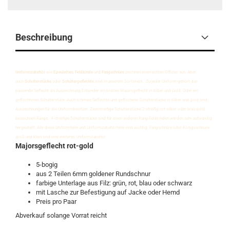
Beschreibung
Uniformzubehör
wie
Epauletten
,
Feldbinde
und
Fangschnüre
zeichnen einen echten Offizier aus. Aber
auch
Schulterstücke
oder
Schultergeflechte
sind in unserem Sortiment. Zu jeder Uniform gehört das
passende Geflecht als Auszeichnung.Entweder ein breites Majorsgeflecht in silber und Gold. Oder ein
geflochtenes Schulterstück .Auch schmale Geflechte und geflochene Schulterstücke in silber und gold sind
Auszeichnungen für die Uniformbesitzer. Zweistreifige Schulterstücke 2-streifig rot silber oder blau gold
bezeichnen Ränge . 4-streifige Schulterstücke sind für einen anderen Rang.Feldbinden werden sehr aufwändig
hergestellt. Alle diese Uniformteile und Uniformzubehörteile sind wichtig. Fangschnüre oder Königsschnure
groß und klein sind eine weiteres Uniformzubehör.
Majorsgeflecht rot-gold
5-bogig
aus 2 Teilen 6mm goldener Rundschnur
farbige Unterlage aus Filz: grün, rot, blau oder schwarz
mit Lasche zur Befestigung auf Jacke oder Hemd
Preis pro Paar
Abverkauf solange Vorrat reicht