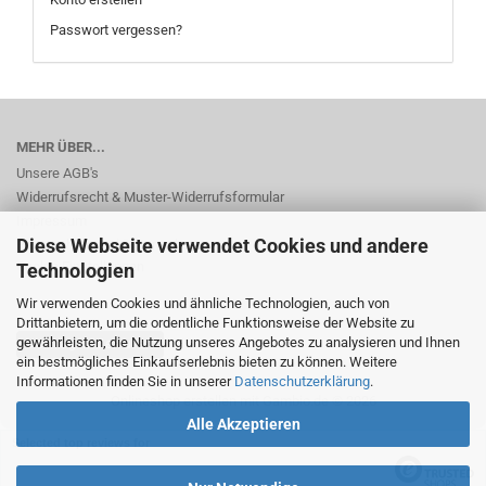
Passwort vergessen?
MEHR ÜBER...
Unsere AGB's
Widerrufsrecht & Muster-Widerrufsformular
Impressum
Diese Webseite verwendet Cookies und andere
Privatsphäre und Datenschutz
Cookie Einstellungen
Technologien
Wir verwenden Cookies und ähnliche Technologien, auch von
Drittanbietern, um die ordentliche Funktionsweise der Website zu
gewährleisten, die Nutzung unseres Angebotes zu analysieren und Ihnen
Vertrag widerrufen
ein bestmögliches Einkaufserlebnis bieten zu können. Weitere
Informationen finden Sie in unserer
Datenschutzerklärung
.
Onlineshop erstellen
mit Gambio.de © 2026
Alle Akzeptieren
Selected top reviews for