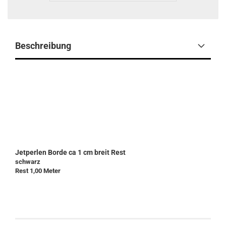
Beschreibung
Paillettenband Stretch
werden meist aus Indien oder China importiert. Dort haben
Paillettenband Stretch
eine
lange Tradition. Unsere Garde kostüme und Mariechenuniformen bekommen mit
Paillettenband Stretch
ihren
besonderen Glanz. Besonders
Paillettenband Stretch
in vielen Formen und Farben sind sehr gefragt. Mit
Paillettenband Stretch
werden Kostüme aussagestärker und mit den verschiedenen Farben gibt es die
Möglichkeit zu weiterer Gestaltung.
Bei elastischen Stoffen werden dann
Paillettenband Stretch
verwendet , damit sich das Band dem Stoff anpassen
kann Elastische Paillettenbordenpassen sich jeder Bewegung an .
Paillettenband Stretch
gibt es in vielen Farben
und wird immer beliebter.
Jetperlen Borde ca 1 cm breit Rest
schwarz
Rest 1,00 Meter