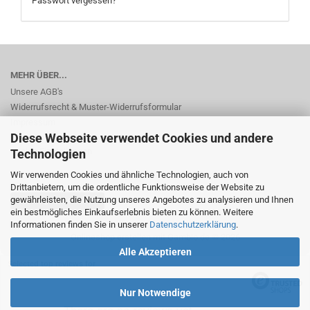
Passwort vergessen?
MEHR ÜBER...
Unsere AGB's
Widerrufsrecht & Muster-Widerrufsformular
Impressum
Diese Webseite verwendet Cookies und andere
Privatsphäre und Datenschutz
Cookie Einstellungen
Technologien
Wir verwenden Cookies und ähnliche Technologien, auch von
Drittanbietern, um die ordentliche Funktionsweise der Website zu
gewährleisten, die Nutzung unseres Angebotes zu analysieren und Ihnen
Vertrag widerrufen
ein bestmögliches Einkaufserlebnis bieten zu können. Weitere
Informationen finden Sie in unserer
Datenschutzerklärung
.
Onlineshop erstellen
mit Gambio.de © 2026
Alle Akzeptieren
Selected top reviews for
Nur Notwendige