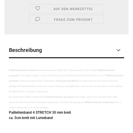
AUF DEN MERKZETTEL
FRAGE ZUM PRODUKT
Beschreibung
Paillettenbänder preiswert
werden meist aus Indien oder China importiert. Dort haben
Paillettenbänder
preiswert
eine lange Tradition. Unsere Garde kostüme und Mariechenuniformen bekommen mit
Paillettenbänder
preiswert
ihren besonderen Glanz. Besonders
Hologrammpailletten
in vielen Formen und Farben sind sehr
gefragt. Mit Paillettenbänder preiswert werden Kostüme aussagestärker und mit den verschiedenen Farben gibt es
die Möglichkeit zu weiterer Gestaltung.
Bei elastischen Stoffen werden dann
Paillettenbänder preiswert
verwendet , damit sich das Band dem Stoff
anpassen kann Elastische Paillettenbordenpassen sich jeder Bewegung an .
Paillettenbänder preiswert
gibt es in
vielen Farben und wird immer beliebter.
Paillettenband 4 STRETCH 30 mm breit
ca. 3cm breit mit Lurexband