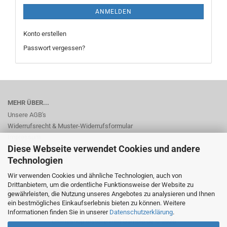
ANMELDEN
Konto erstellen
Passwort vergessen?
MEHR ÜBER...
Unsere AGB's
Widerrufsrecht & Muster-Widerrufsformular
Impressum
Diese Webseite verwendet Cookies und andere
Privatsphäre und Datenschutz
Cookie Einstellungen
Technologien
Wir verwenden Cookies und ähnliche Technologien, auch von
Drittanbietern, um die ordentliche Funktionsweise der Website zu
gewährleisten, die Nutzung unseres Angebotes zu analysieren und Ihnen
Vertrag widerrufen
ein bestmögliches Einkaufserlebnis bieten zu können. Weitere
Informationen finden Sie in unserer
Datenschutzerklärung
.
Onlineshop erstellen
mit Gambio.de © 2026