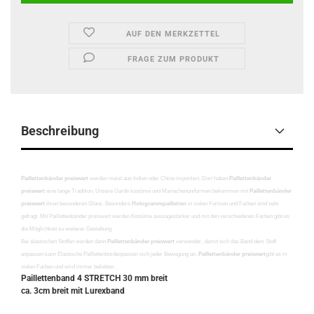
AUF DEN MERKZETTEL
FRAGE ZUM PRODUKT
Beschreibung
Paillettenbänder preiswert
werden meist aus Indien oder China importiert. Dort haben
Paillettenbänder
preiswert
eine lange Tradition. Unsere Garde kostüme und Mariechenuniformen bekommen mit
Paillettenbänder
preiswert
ihren besonderen Glanz. Besonders
Hologrammpailletten
in vielen Formen und Farben sind sehr
gefragt. Mit Paillettenbänder preiswert werden Kostüme aussagestärker und mit den verschiedenen Farben gibt es
die Möglichkeit zu weiterer Gestaltung.
Bei elastischen Stoffen werden dann
Paillettenbänder preiswert
verwendet , damit sich das Band dem Stoff
anpassen kann Elastische Paillettenbordenpassen sich jeder Bewegung an .
Paillettenbänder preiswert
gibt es in
vielen Farben und wird immer beliebter.
Paillettenband 4 STRETCH 30 mm breit
ca. 3cm breit mit Lurexband