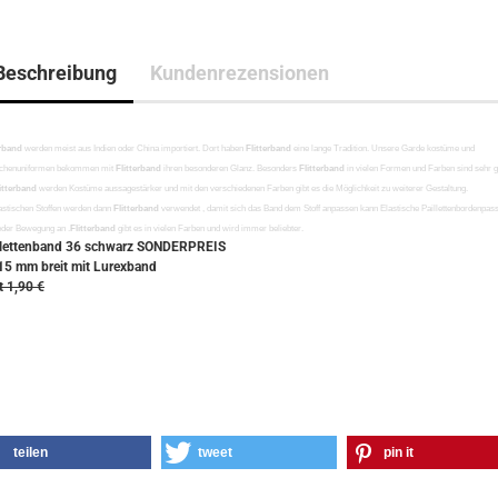
Beschreibung
Kundenrezensionen
erband
werden meist aus Indien oder China importiert. Dort haben
Flitterband
eine lange Tradition. Unsere Garde kostüme und
chenuniformen bekommen mit
Flitterband
ihren besonderen Glanz. Besonders
Flitterband
in vielen Formen und Farben sind sehr g
itterband
werden Kostüme aussagestärker und mit den verschiedenen Farben gibt es die Möglichkeit zu weiterer Gestaltung.
lastischen Stoffen werden dann
Flitterband
verwendet , damit sich das Band dem Stoff anpassen kann Elastische Paillettenbordenpas
eder Bewegung an .
Flitterband
gibt es in vielen Farben und wird immer beliebter.
llettenband 36 schwarz SONDERPREIS
 15 mm breit mit Lurexband
t 1,90 €
teilen
tweet
pin it