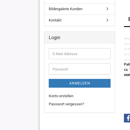
Bildergalerie Kunden
Kontakt
Login
Flitt
Marie
Mit
Fl
E-
Bei e
Mail-
sich j
Adresse
Pai
Passwort
ca.
stat
ANMELDEN
Konto erstellen
Passwort vergessen?