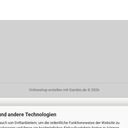
Onlineshop erstellen
mit Gambio.de © 2026
und andere Technologien
There are no reviews yet.
uch von Drittanbietern, um die ordentliche Funktionsweise der Website zu
alysieren und Ihnen ein bestmögliches Einkaufserlebnis bieten zu können.