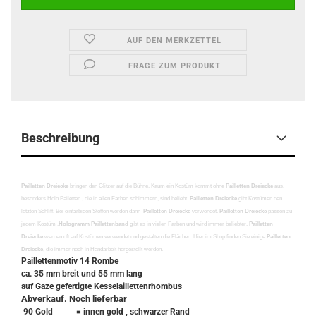
AUF DEN MERKZETTEL
FRAGE ZUM PRODUKT
Beschreibung
Pailletten Dreiecke
bringen den Glitzer auf die Bühne. Kaum ein Kostüm kommt ohne
Pailletten Dreiecke
aus,
besonders Holo Pailetten , die in allen Farben schimmern, sind beliebt.
Pailletten Dreiecke
gibt Kostümen den
letzten Schliff. Bei einfarbigen Stoffen werden dann
Pailletten Dreiecke
verwendet.
Pailletten Dreiecke
passen zu
jedem Kostüm .
Hologramm Paillettenband
gibt es in vielen Farben und wird immer beliebter.
Pailletten
Dreiecke
werden oft auf Kostümen verwendet und gestalten die Flächen. Hier im Shop finden Sie einige
Pailletten
Dreiecke
, die immer noch in Handarbeit hergestellt werden.
Paillettenmotiv 14 Rombe
ca. 35 mm breit und 55 mm lang
auf Gaze gefertigte Kesselaillettenrhombus
Abverkauf. Noch lieferbar
90 Gold = innen gold , schwarzer Rand