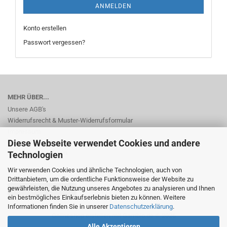
ANMELDEN
Konto erstellen
Passwort vergessen?
MEHR ÜBER...
Unsere AGB's
Widerrufsrecht & Muster-Widerrufsformular
Impressum
Diese Webseite verwendet Cookies und andere
Privatsphäre und Datenschutz
Cookie Einstellungen
Technologien
Wir verwenden Cookies und ähnliche Technologien, auch von
Drittanbietern, um die ordentliche Funktionsweise der Website zu
gewährleisten, die Nutzung unseres Angebotes zu analysieren und Ihnen
Vertrag widerrufen
ein bestmögliches Einkaufserlebnis bieten zu können. Weitere
Informationen finden Sie in unserer
Datenschutzerklärung
.
Onlineshop erstellen
mit Gambio.de © 2026
Alle Akzeptieren