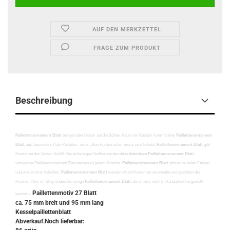
AUF DEN MERKZETTEL
FRAGE ZUM PRODUKT
Beschreibung
Paillettenornament Blatt
bringen den Glitzer auf die Bühne. Kaum ein Kostüm kommt ohne
Paillettenornament
Blatt
aus, besonders Holo Pailetten , die in allen Farben schimmern, sind beliebt.
Paillettenornament Blatt
gibt
Kostümen den letzten Schliff. Bei einfarbigen Stoffen werden dann
dehnbare Paillettenornament Blatt
verwendet.Paillettenornament Blatt passen zu jedem Kostüm .
Paillettenornament Blatt
gibt es in vielen Farben
und wird immer beliebter.
Paillettenornament Blatt
werden oft auf Kostümen verwendet und gestalten die
Flächen. Hier im Shop finden Sie einige
Paillettenornament Blatt
, die immer noch in Handarbeit hergestellt
.
Paillettenmotiv 27 Blatt
werden
ca. 75 mm breit und 95 mm lang
Kesselpaillettenblatt
Abverkauf.
Noch lieferbar: