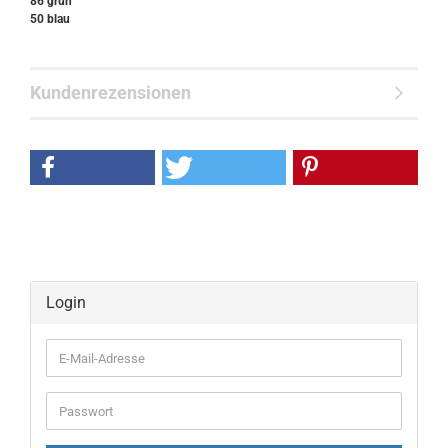
86 grün
​50 blau
Kundenrezensionen
Login
E-
Mail-
Adresse
Passwort