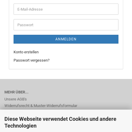
E-
Mail-
Adresse
Passwort
ANMELDEN
Konto erstellen
Passwort vergessen?
MEHR ÜBER...
Unsere AGB's
Widerrufsrecht & Muster-Widerrufsformular
Impressum
Diese Webseite verwendet Cookies und andere
Privatsphäre und Datenschutz
Cookie Einstellungen
Technologien