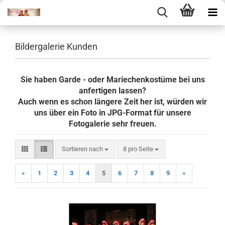
Bildergalerie Kunden
Sie haben Garde - oder Mariechenkostüme bei uns
anfertigen lassen?
Auch wenn es schon längere Zeit her ist, würden wir
uns über ein Foto in JPG-Format für unsere
Fotogalerie sehr freuen.
Sortieren nach
pro Seite
Sortieren nach
8 pro Seite
«
1
2
3
4
5
6
7
8
9
»