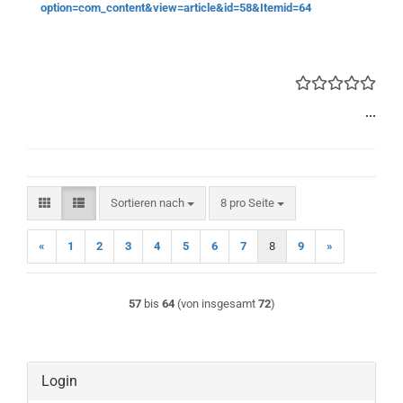
option=com_content&view=article&id=58&Itemid=64
...
Sortieren nach
pro Seite
Sortieren nach
8 pro Seite
«
1
2
3
4
5
6
7
8
9
»
57
bis
64
(von insgesamt
72
)
Login