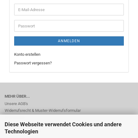
E-
Mail-
Adresse
Passwort
ANMELDEN
Konto erstellen
Passwort vergessen?
MEHR ÜBER...
Unsere AGB's
Widerrufsrecht & Muster-Widerrufsformular
Impressum
Diese Webseite verwendet Cookies und andere
Privatsphäre und Datenschutz
Cookie Einstellungen
Technologien