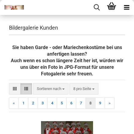
Bildergalerie Kunden
Sie haben Garde - oder Mariechenkostüme bei uns
anfertigen lassen?
Auch wenn es schon längere Zeit her ist, würden wir
uns über ein Foto in JPG-Format für unsere
Fotogalerie sehr freuen.
Sortieren nach
pro Seite
Sortieren nach
8 pro Seite
«
1
2
3
4
5
6
7
8
9
»