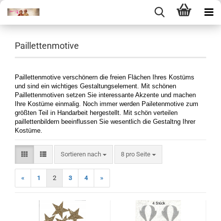
Paillettenmotive
Paillettenmotive verschönern die freien Flächen Ihres Kostüms
und sind ein wichtiges Gestaltungselement. Mit schönen
Paillettenmotiven setzen Sie interessante Akzente und machen
Ihre Kostüme einmalig. Noch immer werden Pailetenmotive zum
größten Teil in Handarbeit hergestellt. Mit schön verteilen
paillettenbildern beeinflussen Sie wesentlich die Gestaltng Ihrer
Kostüme.
Sortieren nach
pro Seite
Sortieren nach
8 pro Seite
«
1
2
3
4
»