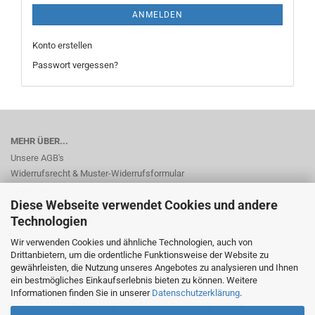
ANMELDEN
Konto erstellen
Passwort vergessen?
MEHR ÜBER...
Unsere AGB's
Widerrufsrecht & Muster-Widerrufsformular
Impressum
Diese Webseite verwendet Cookies und andere
Privatsphäre und Datenschutz
Cookie Einstellungen
Technologien
Wir verwenden Cookies und ähnliche Technologien, auch von
Drittanbietern, um die ordentliche Funktionsweise der Website zu
gewährleisten, die Nutzung unseres Angebotes zu analysieren und Ihnen
Vertrag widerrufen
ein bestmögliches Einkaufserlebnis bieten zu können. Weitere
Informationen finden Sie in unserer
Datenschutzerklärung
.
Onlineshop erstellen
mit Gambio.de © 2026