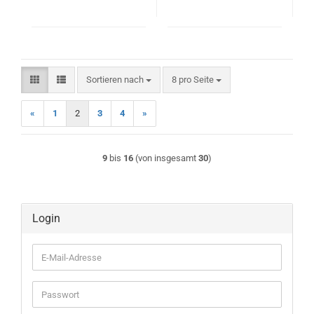
Sortieren nach
pro Seite
Sortieren nach
8 pro Seite
«
1
2
3
4
»
9
bis
16
(von insgesamt
30
)
Login
E-
Mail-
Adresse
Passwort