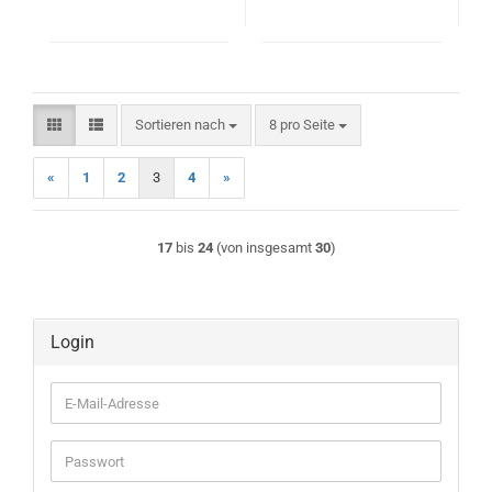
Sortieren nach
pro Seite
Sortieren nach
8 pro Seite
«
1
2
3
4
»
17
bis
24
(von insgesamt
30
)
Login
E-
Mail-
Adresse
Passwort