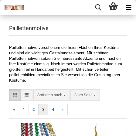
Paillettenmotive
Paillettenmotive verschönern die freien Flächen Ihres Kostüms
und sind ein wichtiges Gestaltungselement. Mit schönen
Paillettenmotiven setzen Sie interessante Akzente und machen
Ihre Kostüme einmalig. Noch immer werden Pailetenmotive zum
größten Teil in Handarbeit hergestellt. Mit schön verteilen
paillettenbildern beeinflussen Sie wesentlich die Gestaltng Ihrer
Kostüme.
Sortieren nach
pro Seite
Sortieren nach
8 pro Seite
«
1
2
3
4
»