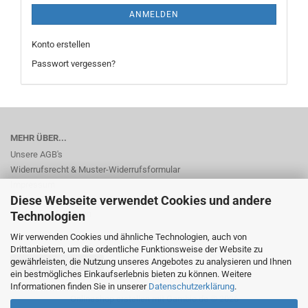
ANMELDEN
Konto erstellen
Passwort vergessen?
MEHR ÜBER...
Unsere AGB's
Widerrufsrecht & Muster-Widerrufsformular
Impressum
Diese Webseite verwendet Cookies und andere
Privatsphäre und Datenschutz
Cookie Einstellungen
Technologien
Wir verwenden Cookies und ähnliche Technologien, auch von
Drittanbietern, um die ordentliche Funktionsweise der Website zu
gewährleisten, die Nutzung unseres Angebotes zu analysieren und Ihnen
Vertrag widerrufen
ein bestmögliches Einkaufserlebnis bieten zu können. Weitere
Informationen finden Sie in unserer
Datenschutzerklärung
.
Onlineshop erstellen
mit Gambio.de © 2026