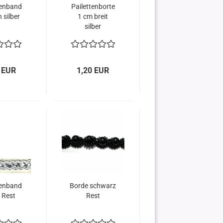
tenband
Pailettenborte
 silber
1 cm breit
silber
 EUR
1,20 EUR
tenband
Borde schwarz
r Rest
Rest