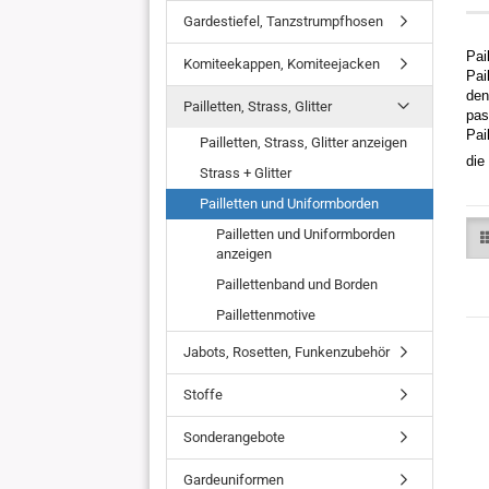
Gardestiefel, Tanzstrumpfhosen
Pai
Komiteekappen, Komiteejacken
Pai
den
Pailletten, Strass, Glitter
pas
Pai
Pailletten, Strass, Glitter anzeigen
die
Strass + Glitter
Pailletten und Uniformborden
Pailletten und Uniformborden
anzeigen
Paillettenband und Borden
Paillettenmotive
Jabots, Rosetten, Funkenzubehör
Stoffe
Sonderangebote
Gardeuniformen