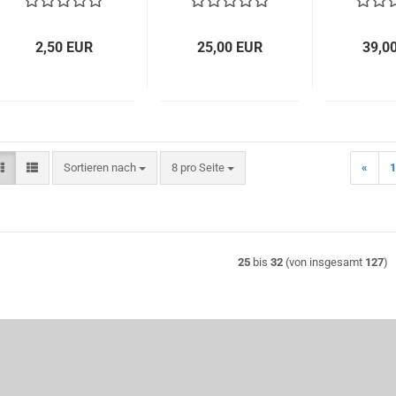
2,50 EUR
25,00 EUR
39,0
Sortieren nach
pro Seite
Sortieren nach
8 pro Seite
«
1
25
bis
32
(von insgesamt
127
)