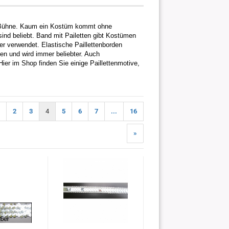
ie Bühne. Kaum ein Kostüm kommt ohne
sind beliebt. Band mit Pailetten gibt Kostümen
er verwendet. Elastische Paillettenborden
en und wird immer beliebter. Auch
ier im Shop finden Sie einige Paillettenmotive,
2
3
4
5
6
7
...
16
»