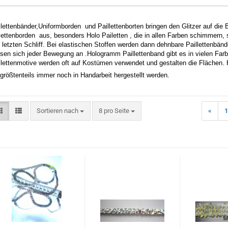
llettenbänder,Uniformborden und Paillettenborten bringen den Glitzer auf d
lettenborden aus, besonders Holo Pailetten , die in allen Farben schimmern, 
 letzten Schliff. Bei elastischen Stoffen werden dann dehnbare Paillettenbänd
sen sich jeder Bewegung an .Hologramm Paillettenband gibt es in vielen Farb
llettenmotive werden oft auf Kostümen verwendet und gestalten die Flächen. H
 größtenteils immer noch in Handarbeit hergestellt werden.
Sortieren nach
pro Seite
Sortieren nach
8 pro Seite
«
1